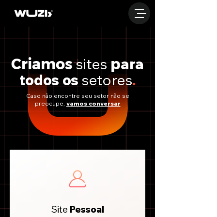
sites
ara
Criamos
p
todos os
setores
.
Caso não encontre seu setor não se
preocupe,
vamos conversar
Site
Pessoal