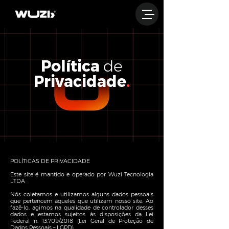
Política
de
Privacidade
.
POLÍTICAS DE PRIVACIDADE
Este site é mantido e operado por Wuzi Tecnologia
LTDA
Nós coletamos e utilizamos alguns dados pessoais
que pertencem àqueles que utilizam nosso site. Ao
fazê-lo, agimos na qualidade de controlador desses
dados e estamos sujeitos às disposições da Lei
Federal n. 13.709/2018 (Lei Geral de Proteção de
Dados Pessoais – LGPD).