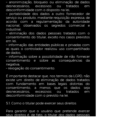
– anonimização, bloqueio ou eliminação de dados
desnecessários, excessivos ou tratados em
desconformidade com o disposto na lei;
– portabilidade dos dados a outro fornecedor de
serviço ou produto, mediante requisição expressa, de
acordo com a regulamentação da autoridade
nacional, observados os segredos comercial e
industrial;
– eliminação dos dados pessoais tratados com o
consentimento do titular, exceto nos casos previstos
em lei;
– informação das entidades públicas e privadas com
as quais o controlador realizou uso compartilhado
de dados;
– informação sobre a possibilidade de não fornecer
consentimento e sobre as consequências da
negativa;
– revogação do consentimento.
É importante destacar que, nos termos da LGPD, não
existe um direito de eliminação de dados tratados
com fundamento em bases legais distintas do
consentimento, a menos que os dados seja
desnecessários, excessivos ou tratados em
desconformidade com o previsto na lei.
5.1. Como o titular pode exercer seus direitos
Para garantir que o usuário que pretende exercer
seus direitos é, de fato, o titular dos dados pessoais
objeto da requisição, poderemos solicitar
documentos ou outras informações que possam
auxiliar em sua correta identificação, a fim de
resguardar nossos direitos e os direitos de terceiros.