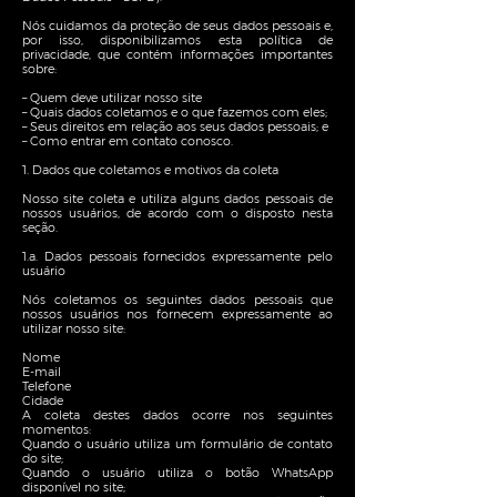
Nós cuidamos da proteção de seus dados pessoais e,
por isso, disponibilizamos esta política de
privacidade, que contém informações importantes
sobre:
– Quem deve utilizar nosso site
– Quais dados coletamos e o que fazemos com eles;
– Seus direitos em relação aos seus dados pessoais; e
– Como entrar em contato conosco.
1. Dados que coletamos e motivos da coleta
Nosso site coleta e utiliza alguns dados pessoais de
nossos usuários, de acordo com o disposto nesta
seção.
1.a. Dados pessoais fornecidos expressamente pelo
usuário
Nós coletamos os seguintes dados pessoais que
nossos usuários nos fornecem expressamente ao
utilizar nosso site:
Nome
E-mail
Telefone
Cidade
A coleta destes dados ocorre nos seguintes
momentos:
Quando o usuário utiliza um formulário de contato
do site;
Quando o usuário utiliza o botão WhatsApp
disponível no site;