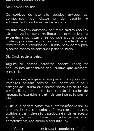
3.a. Cookies do site
Os cookies do site são aqueles enviados ao
computador ou dispositivo do usuário e
administrador exclusivamente pelo site.
As informações coletadas por meio destes cookies
são utilizadas para melhorar e personalizar a
experiência do usuário, sendo que alguns cookies
podem, por exemplo, ser utilizados para lembrar as
preferências e escolhas do usuário, bem como para
o oferecimento de conteúdo personalizado.
3.b. Cookies de terceiros
Alguns de nossos parceiros podem configurar
cookies nos dispositivos dos usuários que acessam
nosso site.
Estes cookies, em geral, visam possibilitar que nossos
parceiros possam oferecer seu conteúdo e seus
serviços ao usuário que acessa nosso site de forma
personalizada, por meio da obtenção de dados de
navegação extraídos a partir de sua interação com o
site.
O usuário poderá obter mais informações sobre os
cookies de terceiro e sobre a forma como os dados
obtidos a partir dele são tratados, além de ter acesso
à descrição dos cookies utilizados e de suas
características, acessando o seguinte link:
– Google : (
https://ads.google.com/intl/pt-