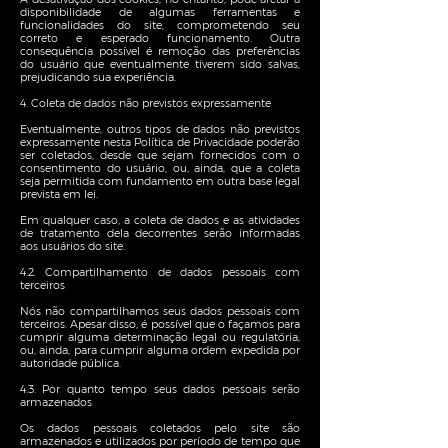
disponibilidade de algumas ferramentas e
funcionalidades do site, comprometendo seu
correto e esperado funcionamento. Outra
consequência possível é remoção das preferências
do usuário que eventualmente tiverem sido salvas,
prejudicando sua experiência.
4. Coleta de dados não previstos expressamente
Eventualmente, outros tipos de dados não previstos
expressamente nesta Política de Privacidade poderão
ser coletados, desde que sejam fornecidos com o
consentimento do usuário, ou, ainda, que a coleta
seja permitida com fundamento em outra base legal
prevista em lei.
Em qualquer caso, a coleta de dados e as atividades
de tratamento dela decorrentes serão informadas
aos usuários do site.
4.2. Compartilhamento de dados pessoais com
terceiros
Nós não compartilhamos seus dados pessoais com
terceiros. Apesar disso, é possível que o façamos para
cumprir alguma determinação legal ou regulatória,
ou, ainda, para cumprir alguma ordem expedida por
autoridade pública.
4.3. Por quanto tempo seus dados pessoais serão
armazenados
Os dados pessoais coletados pelo site são
armazenados e utilizados por período de tempo que