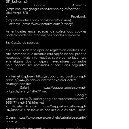
BR_br/home/)
– Google Analytics:
(
https://policies.google.com/technologies/partner-
sites?hl=pt-BR)
– Facebook:
(
https://www.facebook.com/policy/cookies/)
– Jotform: (
https://www.jotform.com/privacy/)
As entidades encarregadas da coleta dos cookies
poderão ceder as informações obtidas a terceiros.
3.c. Gestão de cookies
O usuário poderá se opor ao registro de cookies pelo
site, bastando que desative esta opção no seu próprio
navegador. Mais informações sobre como fazer isso
em alguns dos principais navegadores utilizados
hoje podem ser acessadas a partir dos seguintes
links:
– Internet Explorer:
https://support.microsoft.com/pt-
br/help/17442/windows-internet-explorer-delete-
manage-cookies
– Safari:
https://support.apple.com/pt-
br/guide/safari/sfri11471/mac
– Google
Chrome:
https://support.google.com/chrome/answer/
95647?hl=pt-BR&hlrm=pt
– Mozila Firefox:
https://support.mozilla.org/pt-
BR/kb/ative-e-desative-os-cookies-que-os-sites-usam
–
Opera:
https://www.opera.com/help/tutorials/security/
privacy/
A desativação dos cookies, no entanto, pode afetar a