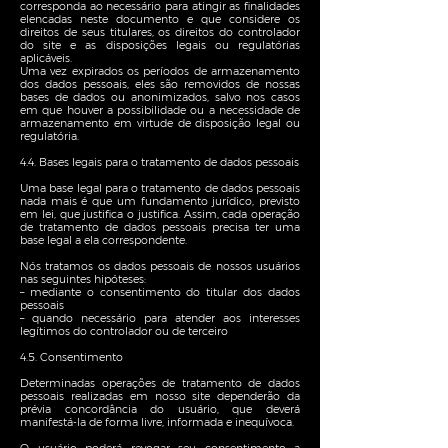
corresponda ao necessário para atingir as finalidades
elencadas neste documento e que considere os
direitos de seus titulares, os direitos do controlador
do site e as disposições legais ou regulatórias
aplicáveis.
Uma vez expirados os períodos de armazenamento
dos dados pessoais, eles são removidos de nossas
bases de dados ou anonimizados, salvo nos casos
em que houver a possibilidade ou a necessidade de
armazenamento em virtude de disposição legal ou
regulatória.
4.4. Bases legais para o tratamento de dados pessoais
Uma base legal para o tratamento de dados pessoais
nada mais é que um fundamento jurídico, previsto
em lei, que justifica o justifica. Assim, cada operação
de tratamento de dados pessoais precisa ter uma
base legal a ela correspondente.
Nós tratamos os dados pessoais de nossos usuários
nas seguintes hipóteses:
– mediante o consentimento do titular dos dados
pessoais
– quando necessário para atender aos interesses
legítimos do controlador ou de terceiro
4.5. Consentimento
Determinadas operações de tratamento de dados
pessoais realizadas em nosso site dependerão da
prévia concordância do usuário, que deverá
manifestá-la de forma livre, informada e inequívoca.