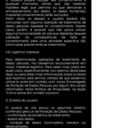
O usuário poderá revogar seu consentimento a
qualquer momento, sendo que, não havendo
hipótese legal que permita ou que demande o
armazenamento dos dados, os dados fornecidos
mediante consentimento serão excluídos.
Além disso, se desejar, o usuário poderá não
concordar com alguma operação de tratamento de
dados pessoais baseada no consentimento. Nestes
casos, porém, é possível que não possa utilizar
alguma funcionalidade do site que dependa daquela
operação. As consequências da falta de
consentimento para uma atividade específica são
informadas previamente ao tratamento.
4.6. Legítimo interesse
Para determinadas operações de tratamento de
dados pessoais, nos baseamos exclusivamente em
nosso interesse legítimo. Para saber mais sobre em
quais casos, especificamente, nos valemos desta base
legal, ou para obter mais informações sobre os testes
que fazemos para termos certeza de que podemos
utilizá-la, entre em contato com nosso Encarregado
de Proteção de Dados Pessoais por algum dos canais
informados nesta Política de Privacidade, na seção
“Como entrar em contato conosco”.
5. Direitos do usuário
O usuário do site possui os seguintes direitos,
conferidos pela Lei de Proteção de Dados Pessoais:
– confirmação da existência de tratamento;
– acesso aos dados;
– correção de dados incompletos, inexatos ou
desatualizados;