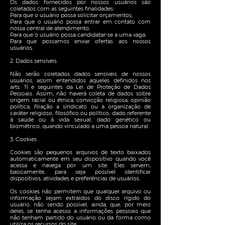
Os dados fornecidos por nossos usuários são
coletados com as seguintes finalidades:
Para que o usuário possa solicitar orçamentos;
Para que o usuário possa entrar em contato com
nossa central de atendimento;
Para que o usuário possa candidatar-se a uma vaga;
Para que possamos enviar ofertas aos nossos
usuários.
2. Dados sensíveis
Não serão coletados dados sensíveis de nossos
usuários, assim entendidos aqueles definidos nos
arts. 11 e seguintes da Lei de Proteção de Dados
Pessoais. Assim, não haverá coleta de dados sobre
origem racial ou étnica, convicção religiosa, opinião
política, filiação a sindicato ou a organização de
caráter religioso, filosófico ou político, dado referente
à saúde ou à vida sexual, dado genético ou
biométrico, quando vinculado a uma pessoa natural.
3. Cookies
Cookies são pequenos arquivos de texto baixados
automaticamente em seu dispositivo quando você
acessa e navega por um site. Eles servem,
basicamente, para seja possível identificar
dispositivos, atividades e preferências de usuários.
Os cookies não permitem que qualquer arquivo ou
informação sejam extraídos do disco rígido do
usuário, não sendo possível, ainda, que, por meio
deles, se tenha acesso a informações pessoais que
não tenham partido do usuário ou da forma como
utiliza os recursos do site.