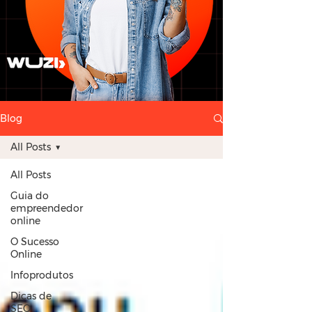
Blog
All Posts
All Posts
Guia do
empreendedor
online
O Sucesso
Online
Infoprodutos
Dicas de
SEO